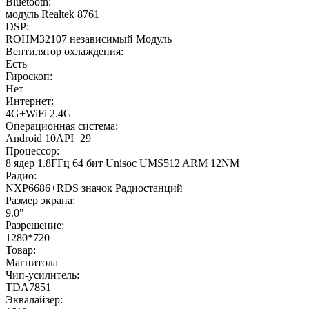
Bluetooth:
модуль Realtek 8761
DSP:
ROHM32107 независимый Модуль
Вентилятор охлаждения:
Есть
Гироскоп:
Нет
Интернет:
4G+WiFi 2.4G
Операционная система:
Android 10API=29
Процессор:
8 ядер 1.8ГГц 64 бит Unisoc UMS512 ARM 12NM
Радио:
NXP6686+RDS значок Радиостанций
Размер экрана:
9.0"
Разрешение:
1280*720
Товар:
Магнитола
Чип-усилитель:
TDA7851
Эквалайзер: