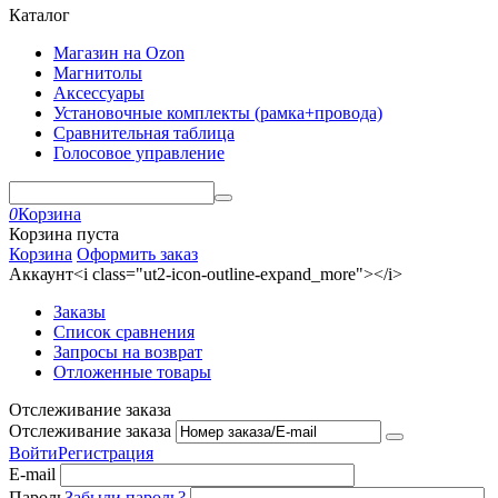
Каталог
Магазин на Ozon
Магнитолы
Аксессуары
Установочные комплекты (рамка+провода)
Сравнительная таблица
Голосовое управление
0
Корзина
Корзина пуста
Корзина
Оформить заказ
Аккаунт<i class="ut2-icon-outline-expand_more"></i>
Заказы
Список сравнения
Запросы на возврат
Отложенные товары
Отслеживание заказа
Отслеживание заказа
Войти
Регистрация
E-mail
Пароль
Забыли пароль?