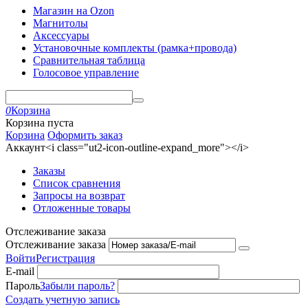
Магазин на Ozon
Магнитолы
Аксессуары
Установочные комплекты (рамка+провода)
Сравнительная таблица
Голосовое управление
0
Корзина
Корзина пуста
Корзина
Оформить заказ
Аккаунт<i class="ut2-icon-outline-expand_more"></i>
Заказы
Список сравнения
Запросы на возврат
Отложенные товары
Отслеживание заказа
Отслеживание заказа
Войти
Регистрация
E-mail
Пароль
Забыли пароль?
Создать учетную запись