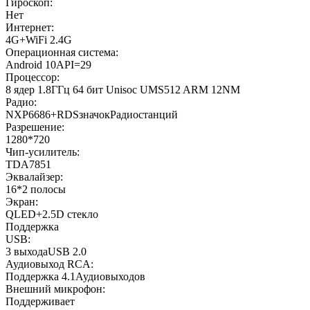
Гироскоп:
Нет
Интернет:
4G+WiFi 2.4G
Операционная система:
Android 10API=29
Процессор:
8 ядер 1.8ГГц 64 бит Unisoc UMS512 ARM 12NM
Радио:
NXP6686+RDSзначокРадиостанций
Разрешение:
1280*720
Чип-усилитель:
TDA7851
Эквалайзер:
16*2 полосы
Экран:
QLED+2.5D стекло
Поддержка
USB:
3 выходаUSB 2.0
Аудиовыход RCA:
Поддержка 4.1Аудиовыходов
Внешний микрофон:
Поддерживает