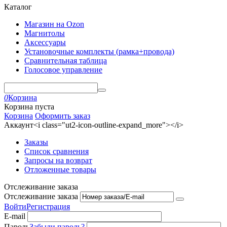
Каталог
Магазин на Ozon
Магнитолы
Аксессуары
Установочные комплекты (рамка+провода)
Сравнительная таблица
Голосовое управление
0
Корзина
Корзина пуста
Корзина
Оформить заказ
Аккаунт<i class="ut2-icon-outline-expand_more"></i>
Заказы
Список сравнения
Запросы на возврат
Отложенные товары
Отслеживание заказа
Отслеживание заказа
Войти
Регистрация
E-mail
Пароль
Забыли пароль?