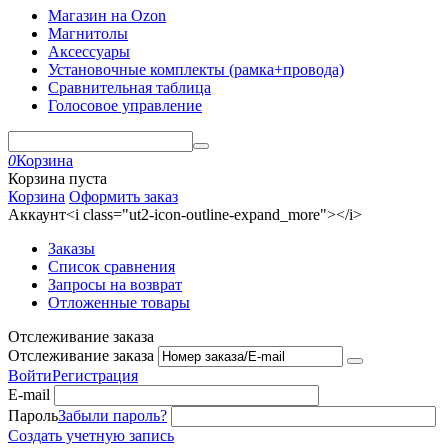
Магазин на Ozon
Магнитолы
Аксессуары
Установочные комплекты (рамка+провода)
Сравнительная таблица
Голосовое управление
0
Корзина
Корзина пуста
Корзина
Оформить заказ
Аккаунт<i class="ut2-icon-outline-expand_more"></i>
Заказы
Список сравнения
Запросы на возврат
Отложенные товары
Отслеживание заказа
Отслеживание заказа
Войти
Регистрация
E-mail
Пароль
Забыли пароль?
Создать учетную запись