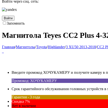
Войти через соц. сеть:
Войти
Запомнить
Магнитола Teyes CC2 Plus 4-32
Главная
/
Магнитолы
/
Toyota
/
Highlander
/
3 XU50 2013-2018
/
CC2 Pl
Введите промокод ХОЧУКАМЕРУ и получите камеру в под
Промокод: ХОЧУКАМЕРУ
Срок гарантийного обслуживания головных устройств в м
Гарантия - 3 года
Скидка 7%
Нет в наличии