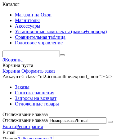
Каталог
Магазин на Ozon
Магнитолы
Аксессуары
Установочные комплекты (рамка+провода)
Сравнительная таблица
Голосовое управление
0
Корзина
Корзина пуста
Корзина
Оформить заказ
Аккаунт<i class="ut2-icon-outline-expand_more"></i>
Заказы
Список сравнения
Запросы на возврат
Отложенные товары
Отслеживание заказа
Отслеживание заказа
Войти
Регистрация
E-mail
Пароль
Забыли пароль?