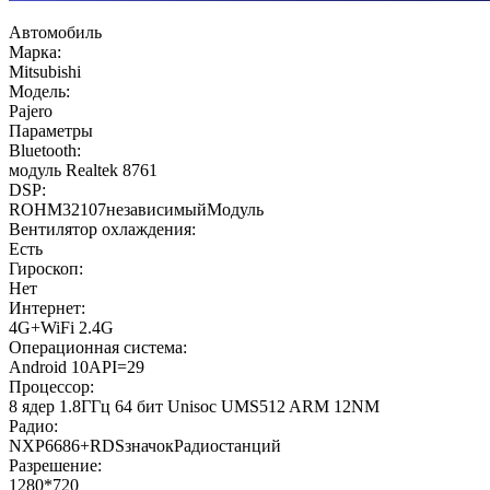
Автомобиль
Марка:
Mitsubishi
Модель:
Pajero
Параметры
Bluetooth:
модуль Realtek 8761
DSP:
ROHM32107независимыйМодуль
Вентилятор охлаждения:
Есть
Гироскоп:
Нет
Интернет:
4G+WiFi 2.4G
Операционная система:
Android 10API=29
Процессор:
8 ядер 1.8ГГц 64 бит Unisoc UMS512 ARM 12NM
Радио:
NXP6686+RDSзначокРадиостанций
Разрешение:
1280*720