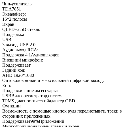
Чип-усилитель:
TDA7851
Эквалайзер:
16*2 полосы
Экран:
QLED+2.5D стекло
Поддержка
USB:
3 выходаUSB 2.0
Аудиовыход RCA:
Поддержка 4.1Аудиовыходов
Внешний микрофон:
Поддерживает
Задний ход:
AHD 1920*1080
Оптоволоконный и коаксиальный цифровой выход:
Есть
Поддерживание аксессуары:
USBВидеорегистратор,система
TPMS,диагностическийадаптер OBD
Функции
Возможность с помощью кнопок руля перелистывать треки в
сторонних приложениях:
Поддерживает99%Приложений
Многофункциональный главный экран: