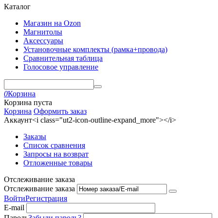
Каталог
Магазин на Ozon
Магнитолы
Аксессуары
Установочные комплекты (рамка+провода)
Сравнительная таблица
Голосовое управление
0
Корзина
Корзина пуста
Корзина
Оформить заказ
Аккаунт<i class="ut2-icon-outline-expand_more"></i>
Заказы
Список сравнения
Запросы на возврат
Отложенные товары
Отслеживание заказа
Отслеживание заказа
Войти
Регистрация
E-mail
Пароль
Забыли пароль?