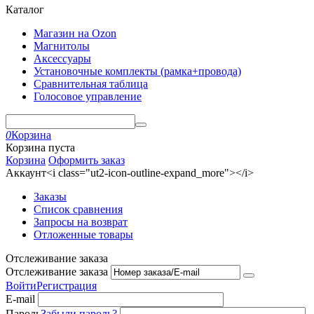
Каталог
Магазин на Ozon
Магнитолы
Аксессуары
Установочные комплекты (рамка+провода)
Сравнительная таблица
Голосовое управление
0
Корзина
Корзина пуста
Корзина
Оформить заказ
Аккаунт<i class="ut2-icon-outline-expand_more"></i>
Заказы
Список сравнения
Запросы на возврат
Отложенные товары
Отслеживание заказа
Отслеживание заказа
Войти
Регистрация
E-mail
Пароль
Забыли пароль?