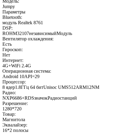
Модель:
Jumpy
Параметры
Bluetooth:
модуль Realtek 8761
DSP:
ROHM32107независимыйМодуль
Вентилятор охлаждения:
Есть
Гироскоп:
Нет
Интернет:
4G+WiFi 2.4G
Операционная система:
Android 10API=29
Процессор:
8 ядер1.8ГГц 64 битUnisoc UMS512ARM12NM
Радио:
NXP6686+RDSзначокРадиостанций
Разрешение:
1280*720
Товар:
Магнитола
Эквалайзер:
16*2 полосы