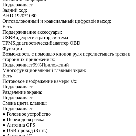
Поддерживает
Задний ход:
AHD 1920*1080
Оптоволоконный и коаксиальный цифровой выход:
Есть
Поддерживание аксессуары:
USBВидеорегистратор,система
TPMS,диагностическийадаптер OBD
Функции
Возможность с помощью кнопок руля перелистывать треки в
сторонних приложениях:
Поддерживает99%Приложений
Многофункциональный главный экран:
Есть
Потоковое изображение камеры з/х:
Поддерживает
Разделение экрана:
Поддерживает
Смена цвета клавиш:
Поддерживает
● Головное устройство
● Переходная рамка
● Антенна GPS
● USB-провод (3 шт.)
● Антенна 4G