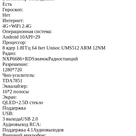
Есть
Гироскоп:
Нет
Интернет:
4G+WiFi 2.4G
Операционная система:
Android 10API=29
Процессор:
8 ядер 1.8ГГц 64 бит Unisoc UMS512 ARM 12NM
Радио:
NXP6686+RDSзначокРадиостанций
Разрешение:
1280*720
Чип-усилитель:
TDA7851
Эквалайзер:
16*2 полосы
Экран:
QLED+2.5D стекло
Поддержка
USB:
3 выходаUSB 2.0
Аудиовыход RCA:
Поддержка 4.1Аудиовыходов
Внешний микрофон: