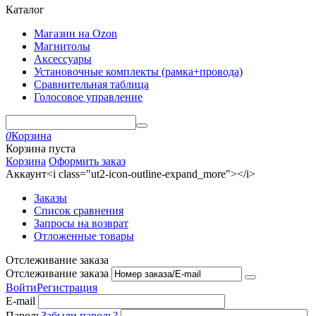
Каталог
Магазин на Ozon
Магнитолы
Аксессуары
Установочные комплекты (рамка+провода)
Сравнительная таблица
Голосовое управление
0
Корзина
Корзина пуста
Корзина
Оформить заказ
Аккаунт<i class="ut2-icon-outline-expand_more"></i>
Заказы
Список сравнения
Запросы на возврат
Отложенные товары
Отслеживание заказа
Отслеживание заказа
Войти
Регистрация
E-mail
Пароль
Забыли пароль?