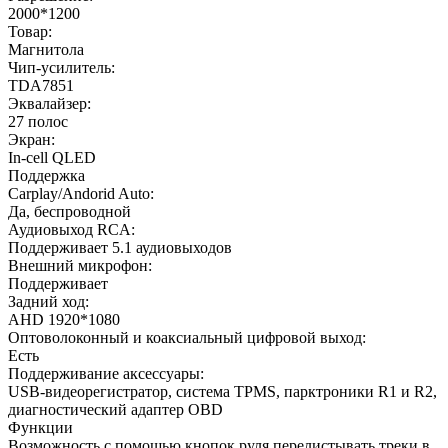
2000*1200
Товар:
Магнитола
Чип-усилитель:
TDA7851
Эквалайзер:
27 полос
Экран:
In-cell QLED
Поддержка
Carplay/Andorid Auto:
Да, беспроводной
Аудиовыход RCA:
Поддерживает 5.1 аудиовыходов
Внешний микрофон:
Поддерживает
Задний ход:
AHD 1920*1080
Оптоволоконный и коаксиальный цифровой выход:
Есть
Поддерживание аксессуары:
USB-видеорегистратор, система TPMS, парктроники R1 и R2,
диагностический адаптер OBD
Функции
Возможность с помощью кнопок руля перелистывать треки в