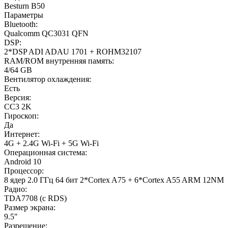
Besturn B50
Параметры
Bluetooth:
Qualcomm QC3031 QFN
DSP:
2*DSP ADI ADAU 1701 + ROHM32107
RAM/ROM внутренняя память:
4/64 GB
Вентилятор охлаждения:
Есть
Версия:
CC3 2K
Гироскоп:
Да
Интернет:
4G + 2.4G Wi-Fi + 5G Wi-Fi
Операционная система:
Android 10
Процессор:
8 ядер 2.0 ГГц 64 бит 2*Cortex A75 + 6*Cortex A55 ARM 12NM
Радио:
TDA7708 (с RDS)
Размер экрана:
9.5"
Разрешение: