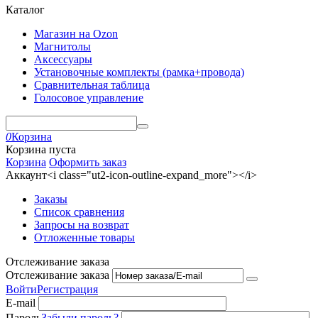
Каталог
Магазин на Ozon
Магнитолы
Аксессуары
Установочные комплекты (рамка+провода)
Сравнительная таблица
Голосовое управление
0
Корзина
Корзина пуста
Корзина
Оформить заказ
Аккаунт<i class="ut2-icon-outline-expand_more"></i>
Заказы
Список сравнения
Запросы на возврат
Отложенные товары
Отслеживание заказа
Отслеживание заказа
Войти
Регистрация
E-mail
Пароль
Забыли пароль?