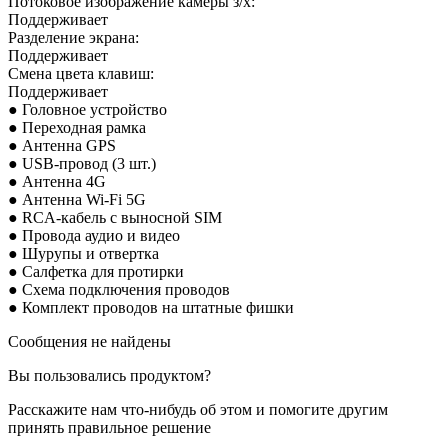
Потоковое изображение камеры з/х:
Поддерживает
Разделение экрана:
Поддерживает
Смена цвета клавиш:
Поддерживает
● Головное устройство
● Переходная рамка
● Антенна GPS
● USB-провод (3 шт.)
● Антенна 4G
● Антенна Wi-Fi 5G
● RCA-кабель с выносной SIM
● Провода аудио и
видео
● Шурупы и отвертка
● Салфетка для протирки
● Схема подключения проводов
● Комплект проводов на штатные фишки
Сообщения не найдены
Вы пользовались продуктом?
Расскажите нам что-нибудь об этом и помогите другим
принять правильное решение