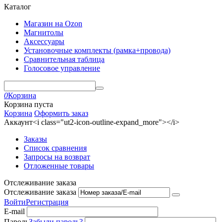
Каталог
Магазин на Ozon
Магнитолы
Аксессуары
Установочные комплекты (рамка+провода)
Сравнительная таблица
Голосовое управление
0
Корзина
Корзина пуста
Корзина
Оформить заказ
Аккаунт<i class="ut2-icon-outline-expand_more"></i>
Заказы
Список сравнения
Запросы на возврат
Отложенные товары
Отслеживание заказа
Отслеживание заказа
Войти
Регистрация
E-mail
Пароль
Забыли пароль?