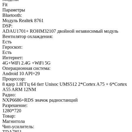
Fit
Параметры
Bluetooth:
Модуль Realtek 8761
DSP:
ADAU1701+ ROHM32107 двойной независимый модуль
Вентилятор охлаждения:
Есть
Гироскоп:
Есть
Интернет:
4G+WiFi 2.4G +WiFi 5G
Операционная система:
Android 10 API=29
Процессор:
8 ядер 1.8ГГц 64 бит Unisoc UMS512 2*Cortex A75 + 6*Cortex
A55 ARM 12NM
Радио:
NXP6686+RDS значок радиостанций
Разрешение:
1280*720
Товар:
Магнитола
Чип-усилитель:
TDA7851