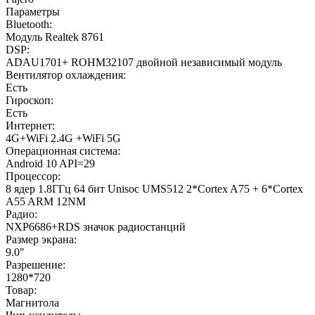
Параметры
Bluetooth:
Модуль Realtek 8761
DSP:
ADAU1701+ ROHM32107 двойной независимый модуль
Вентилятор охлаждения:
Есть
Гироскоп:
Есть
Интернет:
4G+WiFi 2.4G +WiFi 5G
Операционная система:
Android 10 API=29
Процессор:
8 ядер 1.8ГГц 64 бит Unisoc UMS512 2*Cortex A75 + 6*Cortex
A55 ARM 12NM
Радио:
NXP6686+RDS значок радиостанций
Размер экрана:
9.0"
Разрешение:
1280*720
Товар:
Магнитола