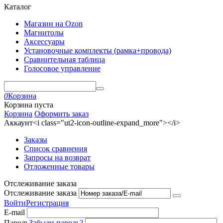
Каталог
Магазин на Ozon
Магнитолы
Аксессуары
Установочные комплекты (рамка+провода)
Сравнительная таблица
Голосовое управление
0
Корзина
Корзина пуста
Корзина
Оформить заказ
Аккаунт<i class="ut2-icon-outline-expand_more"></i>
Заказы
Список сравнения
Запросы на возврат
Отложенные товары
Отслеживание заказа
Отслеживание заказа
Войти
Регистрация
E-mail
Пароль
Забыли пароль?