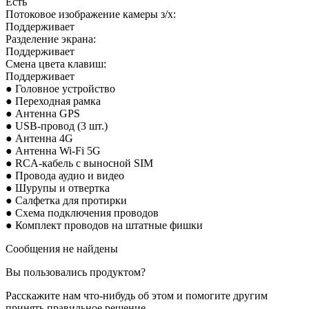
Есть
Потоковое изображение камеры з/х:
Поддерживает
Разделение экрана:
Поддерживает
Смена цвета клавиш:
Поддерживает
● Головное устройство
● Переходная рамка
● Антенна GPS
● USB-провод (3 шт.)
● Антенна 4G
● Антенна Wi-Fi 5G
● RCA-кабель с выносной SIM
● Провода аудио и
видео
● Шурупы и отвертка
● Салфетка для протирки
● Схема подключения проводов
● Комплект проводов на штатные фишки
Сообщения не найдены
Вы пользовались продуктом?
Расскажите нам что-нибудь об этом и помогите другим
принять правильное решение