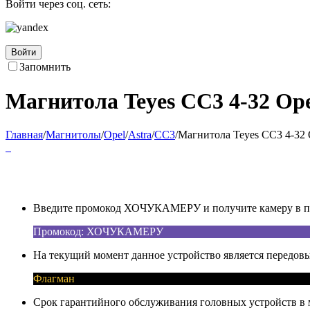
Войти через соц. сеть:
Войти
Запомнить
Магнитола Teyes CC3 4-32 Ope
Главная
/
Магнитолы
/
Opel
/
Astra
/
CC3
/
Магнитола Teyes CC3 4-32 O
Введите промокод ХОЧУКАМЕРУ и получите камеру в под
Промокод: ХОЧУКАМЕРУ
На текущий момент данное устройство является передовы
Флагман
Срок гарантийного обслуживания головных устройств в м