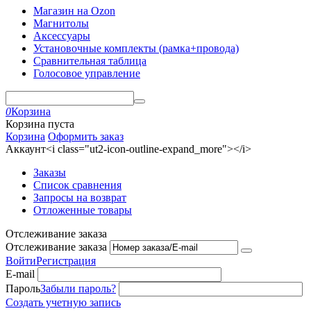
Магазин на Ozon
Магнитолы
Аксессуары
Установочные комплекты (рамка+провода)
Сравнительная таблица
Голосовое управление
0
Корзина
Корзина пуста
Корзина
Оформить заказ
Аккаунт<i class="ut2-icon-outline-expand_more"></i>
Заказы
Список сравнения
Запросы на возврат
Отложенные товары
Отслеживание заказа
Отслеживание заказа
Войти
Регистрация
E-mail
Пароль
Забыли пароль?
Создать учетную запись