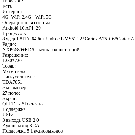
Гироскоп:
Есть
Интернет:
4G+WiFi 2.4G +WiFi 5G
Операционная система:
Android 10 API=29
Процессор:
8 ядер 1.8ГГц 64 бит Unisoc UMS512 2*Cortex A75 + 6*Corte
Радио:
NXP6686+RDS значок радиостанций
Разрешение:
1280*720
Товар:
Магнитола
Чип-усилитель:
TDA7851
Эквалайзер:
27 полос
Экран:
QLED+2.5D стекло
Поддержка
USB:
3 выхода USB 2.0
Аудиовыход RCA:
Поддержка 5.1 аудиовыходов