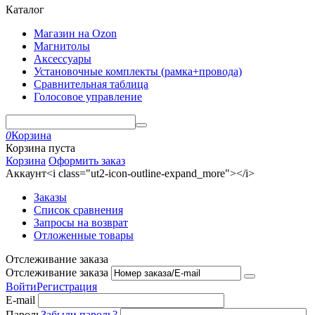
Каталог
Магазин на Ozon
Магнитолы
Аксессуары
Установочные комплекты (рамка+провода)
Сравнительная таблица
Голосовое управление
0
Корзина
Корзина пуста
Корзина
Оформить заказ
Аккаунт<i class="ut2-icon-outline-expand_more"></i>
Заказы
Список сравнения
Запросы на возврат
Отложенные товары
Отслеживание заказа
Отслеживание заказа
Войти
Регистрация
E-mail
Пароль
Забыли пароль?