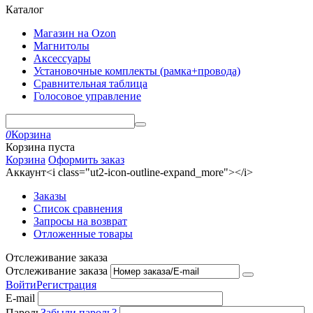
Каталог
Магазин на Ozon
Магнитолы
Аксессуары
Установочные комплекты (рамка+провода)
Сравнительная таблица
Голосовое управление
0
Корзина
Корзина пуста
Корзина
Оформить заказ
Аккаунт<i class="ut2-icon-outline-expand_more"></i>
Заказы
Список сравнения
Запросы на возврат
Отложенные товары
Отслеживание заказа
Отслеживание заказа
Войти
Регистрация
E-mail
Пароль
Забыли пароль?