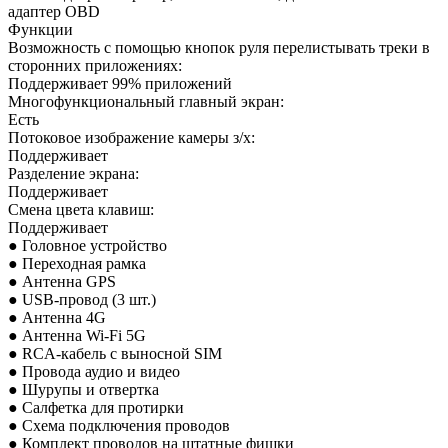
адаптер OBD
Функции
Возможность с помощью кнопок руля перелистывать треки в
сторонних приложениях:
Поддерживает 99% приложений
Многофункциональный главный экран:
Есть
Потоковое изображение камеры з/х:
Поддерживает
Разделение экрана:
Поддерживает
Смена цвета клавиш:
Поддерживает
● Головное устройство
● Переходная рамка
● Антенна GPS
● USB-провод (3 шт.)
● Антенна 4G
● Антенна Wi-Fi 5G
● RCA-кабель с выносной SIM
● Провода аудио и
видео
● Шурупы и отвертка
● Салфетка для протирки
● Схема подключения проводов
● Комплект проводов на штатные фишки