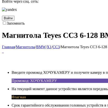
Войти через соц. сеть:
Войти
Запомнить
Магнитола Teyes CC3 6-128 B
Главная
/
Магнитолы
/
BMW
/
X1
/
CC3
/
Магнитола Teyes CC3 6-128
Введите промокод ХОЧУКАМЕРУ и получите камеру в под
Промокод: ХОЧУКАМЕРУ
На текущий момент данное устройство является передовы
Флагман
Срок гарантийного обслуживания головных устройств в м