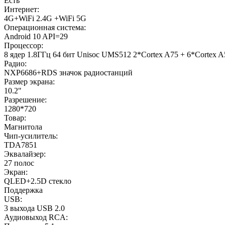
Есть
Интернет:
4G+WiFi 2.4G +WiFi 5G
Операционная система:
Android 10 API=29
Процессор:
8 ядер 1.8ГГц 64 бит Unisoc UMS512 2*Cortex A75 + 6*Corte
Радио:
NXP6686+RDS значок радиостанций
Размер экрана:
10.2"
Разрешение:
1280*720
Товар:
Магнитола
Чип-усилитель:
TDA7851
Эквалайзер:
27 полос
Экран:
QLED+2.5D стекло
Поддержка
USB:
3 выхода USB 2.0
Аудиовыход RCA: