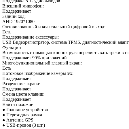
Поддержка 5.1 аудиовыходов
Внешний микрофон:
Поддерживает
Задний ход:
AHD 1920*1080
Оптоволоконный и коаксиальный цифровой выход:
Есть
Поддерживание аксессуары:
USB Видеорегистратор, система TPMS, диагностический адап
Функции
Возможность с помощью кнопок руля перелистывать треки в с
Поддерживает 99% приложений
Многофункциональный главный экран:
Есть
Потоковое изображение камеры з/х:
Поддерживает
Разделение экрана:
Поддерживает
Смена цвета клавиш:
Поддерживает
Найти похожие
● Головное устройство
● Переходная рамка
● Антенна GPS
● USB-провод (3 шт.)