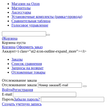
Магазин на Ozon
Магнитолы
Аксессуары
Установочные комплекты (рамка+провода)
Сравнительная таблица
Голосовое управление
0
Корзина
Корзина пуста
Корзина
Оформить заказ
Аккаунт<i class="ut2-icon-outline-expand_more"></i>
Заказы
Список сравнения
Запросы на возврат
Отложенные товары
Отслеживание заказа
Отслеживание заказа
Войти
Регистрация
E-mail
Пароль
Забыли пароль?
Создать учетную запись