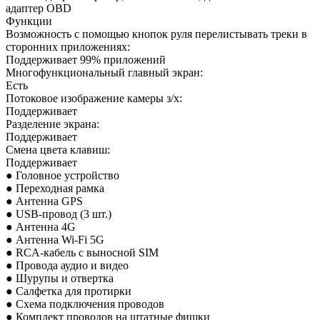
адаптер OBD
Функции
Возможность с помощью кнопок руля перелистывать треки в
сторонних приложениях:
Поддерживает 99% приложений
Многофункциональный главный экран:
Есть
Потоковое изображение камеры з/х:
Поддерживает
Разделение экрана:
Поддерживает
Смена цвета клавиш:
Поддерживает
● Головное устройство
● Переходная рамка
● Антенна GPS
● USB-провод (3 шт.)
● Антенна 4G
● Антенна Wi-Fi 5G
● RCA-кабель с выносной SIM
● Провода аудио и
видео
● Шурупы и отвертка
● Салфетка для протирки
● Схема подключения проводов
● Комплект проводов на штатные фишки