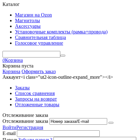
Каталог
Магазин на Ozon
Магнитолы
Аксессуары
Установочные комплекты (рамка+провода)
Сравнительная таблица
Голосовое управление
0
Корзина
Корзина пуста
Корзина
Оформить заказ
Аккаунт<i class="ut2-icon-outline-expand_more"></i>
Заказы
Список сравнения
Запросы на возврат
Отложенные товары
Отслеживание заказа
Отслеживание заказа
Войти
Регистрация
E-mail
Пароль
Забыли пароль?