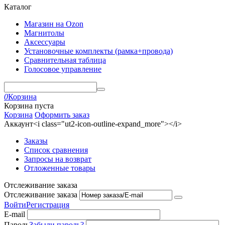
Каталог
Магазин на Ozon
Магнитолы
Аксессуары
Установочные комплекты (рамка+провода)
Сравнительная таблица
Голосовое управление
0
Корзина
Корзина пуста
Корзина
Оформить заказ
Аккаунт<i class="ut2-icon-outline-expand_more"></i>
Заказы
Список сравнения
Запросы на возврат
Отложенные товары
Отслеживание заказа
Отслеживание заказа
Войти
Регистрация
E-mail
Пароль
Забыли пароль?