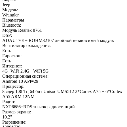
Jeep
Модель:
Wrangler
Параметры
Bluetooth:
Модуль Realtek 8761
DSP:
ADAU1701+ ROHM32107 двойной независимый модуль
Вентилятор охлаждения:
Есть
Гироскоп:
Есть
Интернет:
4G+WiFi 2.4G +WiFi 5G
Операционная система:
Android 10 API=29
Процессор:
8 ядер 1.8ГГц 64 бит Unisoc UMS512 2*Cortex A75 + 6*Cortex
A55 ARM 12NM
Радио:
NXP6686+RDS значок радиостанций
Размер экрана:
10.2"
Разрешение: