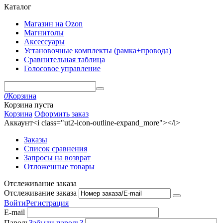
Каталог
Магазин на Ozon
Магнитолы
Аксессуары
Установочные комплекты (рамка+провода)
Сравнительная таблица
Голосовое управление
0
Корзина
Корзина пуста
Корзина
Оформить заказ
Аккаунт<i class="ut2-icon-outline-expand_more"></i>
Заказы
Список сравнения
Запросы на возврат
Отложенные товары
Отслеживание заказа
Отслеживание заказа
Войти
Регистрация
E-mail
Пароль
Забыли пароль?