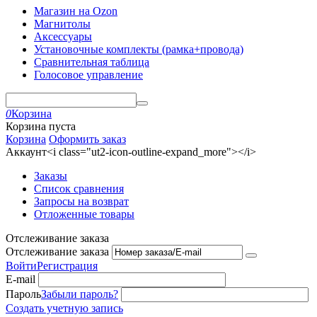
Магазин на Ozon
Магнитолы
Аксессуары
Установочные комплекты (рамка+провода)
Сравнительная таблица
Голосовое управление
0
Корзина
Корзина пуста
Корзина
Оформить заказ
Аккаунт<i class="ut2-icon-outline-expand_more"></i>
Заказы
Список сравнения
Запросы на возврат
Отложенные товары
Отслеживание заказа
Отслеживание заказа
Войти
Регистрация
E-mail
Пароль
Забыли пароль?
Создать учетную запись