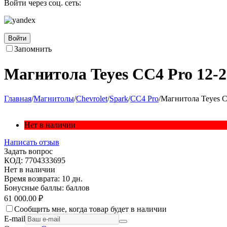
Войти через соц. сеть:
Войти
Запомнить
Магнитола Teyes CC4 Pro 12-2
Главная
/
Магнитолы
/
Chevrolet
/
Spark
/
CC4 Pro
/
Магнитола Teyes C
Нет в наличии
Написать отзыв
Задать вопрос
КОД:
7704333695
Нет в наличии
Время возврата:
10 дн.
Бонусные баллы:
баллов
61 000.00
₽
Сообщить мне, когда товар будет в наличии
E-mail