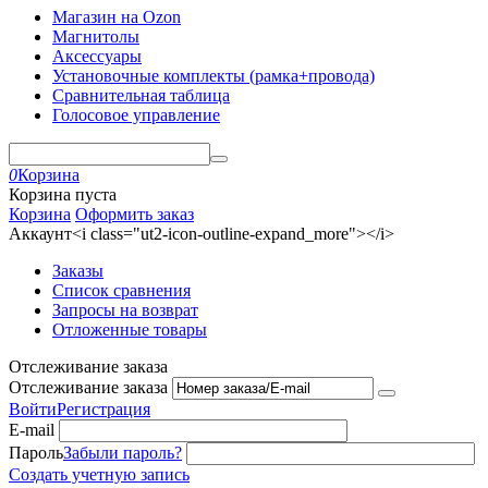
Магазин на Ozon
Магнитолы
Аксессуары
Установочные комплекты (рамка+провода)
Сравнительная таблица
Голосовое управление
0
Корзина
Корзина пуста
Корзина
Оформить заказ
Аккаунт<i class="ut2-icon-outline-expand_more"></i>
Заказы
Список сравнения
Запросы на возврат
Отложенные товары
Отслеживание заказа
Отслеживание заказа
Войти
Регистрация
E-mail
Пароль
Забыли пароль?
Создать учетную запись