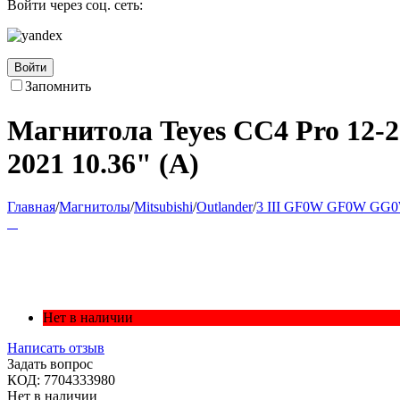
Войти через соц. сеть:
Войти
Запомнить
Магнитола Teyes CC4 Pro 12-
2021 10.36" (A)
Главная
/
Магнитолы
/
Mitsubishi
/
Outlander
/
3 III GF0W GF0W GG0
Нет в наличии
Написать отзыв
Задать вопрос
КОД:
7704333980
Нет в наличии