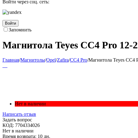
Войти через соц. сеть:
Войти
Запомнить
Магнитола Teyes CC4 Pro 12-25
Главная
/
Магнитолы
/
Opel
/
Zafira
/
CC4 Pro
/
Магнитола Teyes CC4 Pr
Нет в наличии
Написать отзыв
Задать вопрос
КОД:
7704334026
Нет в наличии
Время возврата:
10 дн.