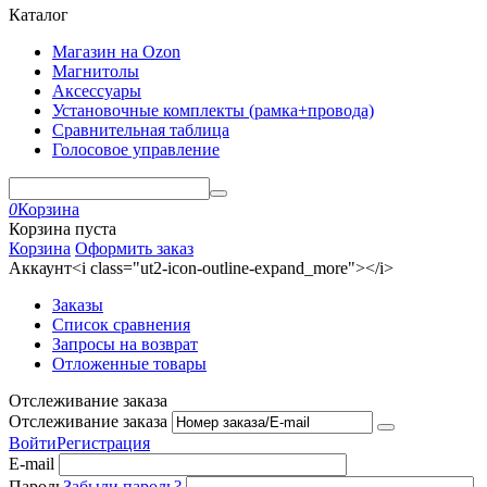
Каталог
Магазин на Ozon
Магнитолы
Аксессуары
Установочные комплекты (рамка+провода)
Сравнительная таблица
Голосовое управление
0
Корзина
Корзина пуста
Корзина
Оформить заказ
Аккаунт<i class="ut2-icon-outline-expand_more"></i>
Заказы
Список сравнения
Запросы на возврат
Отложенные товары
Отслеживание заказа
Отслеживание заказа
Войти
Регистрация
E-mail
Пароль
Забыли пароль?