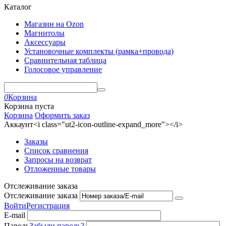
Каталог
Магазин на Ozon
Магнитолы
Аксессуары
Установочные комплекты (рамка+провода)
Сравнительная таблица
Голосовое управление
0
Корзина
Корзина пуста
Корзина
Оформить заказ
Аккаунт<i class="ut2-icon-outline-expand_more"></i>
Заказы
Список сравнения
Запросы на возврат
Отложенные товары
Отслеживание заказа
Отслеживание заказа
Войти
Регистрация
E-mail
Пароль
Забыли пароль?