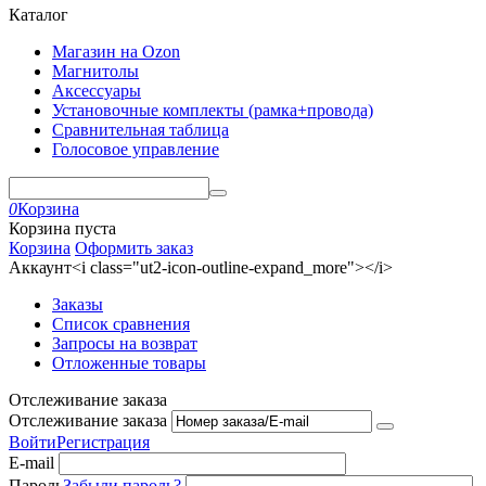
Каталог
Магазин на Ozon
Магнитолы
Аксессуары
Установочные комплекты (рамка+провода)
Сравнительная таблица
Голосовое управление
0
Корзина
Корзина пуста
Корзина
Оформить заказ
Аккаунт<i class="ut2-icon-outline-expand_more"></i>
Заказы
Список сравнения
Запросы на возврат
Отложенные товары
Отслеживание заказа
Отслеживание заказа
Войти
Регистрация
E-mail
Пароль
Забыли пароль?