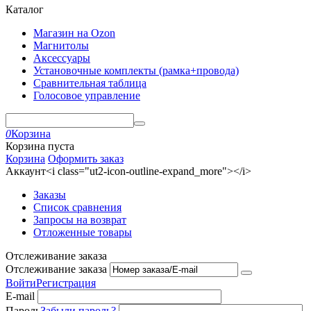
Каталог
Магазин на Ozon
Магнитолы
Аксессуары
Установочные комплекты (рамка+провода)
Сравнительная таблица
Голосовое управление
0
Корзина
Корзина пуста
Корзина
Оформить заказ
Аккаунт<i class="ut2-icon-outline-expand_more"></i>
Заказы
Список сравнения
Запросы на возврат
Отложенные товары
Отслеживание заказа
Отслеживание заказа
Войти
Регистрация
E-mail
Пароль
Забыли пароль?