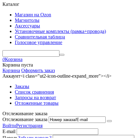
Каталог
Магазин на Ozon
Магнитолы
Аксессуары
Установочные комплекты (рамка+провода)
Сравнительная таблица
Голосовое управление
0
Корзина
Корзина пуста
Корзина
Оформить заказ
Аккаунт<i class="ut2-icon-outline-expand_more"></i>
Заказы
Список сравнения
Запросы на возврат
Отложенные товары
Отслеживание заказа
Отслеживание заказа
Войти
Регистрация
E-mail
Пароль
Забыли пароль?