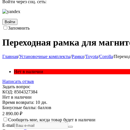
Войти через соц. сеть:
Войти
Запомнить
Переходная рамка для магнито
Главная
/
Установочные комплекты
/
Рамки
/
Toyota
/
Corolla
/
Переход
Нет в наличии
Написать отзыв
Задать вопрос
КОД:
8504327384
Нет в наличии
Время возврата:
10 дн.
Бонусные баллы:
баллов
2 890.00
₽
Сообщить мне, когда товар будет в наличии
E-mail