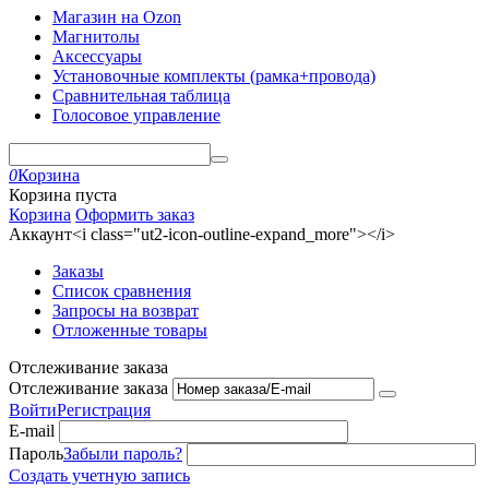
Магазин на Ozon
Магнитолы
Аксессуары
Установочные комплекты (рамка+провода)
Сравнительная таблица
Голосовое управление
0
Корзина
Корзина пуста
Корзина
Оформить заказ
Аккаунт<i class="ut2-icon-outline-expand_more"></i>
Заказы
Список сравнения
Запросы на возврат
Отложенные товары
Отслеживание заказа
Отслеживание заказа
Войти
Регистрация
E-mail
Пароль
Забыли пароль?
Создать учетную запись