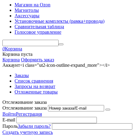
Магазин на Ozon
Магнитолы
Аксессуары
Установочные комплекты (рамка+провода)
Сравнительная таблица
Голосовое управление
0
Корзина
Корзина пуста
Корзина
Оформить заказ
Аккаунт<i class="ut2-icon-outline-expand_more"></i>
Заказы
Список сравнения
Запросы на возврат
Отложенные товары
Отслеживание заказа
Отслеживание заказа
Войти
Регистрация
E-mail
Пароль
Забыли пароль?
Создать учетную запись