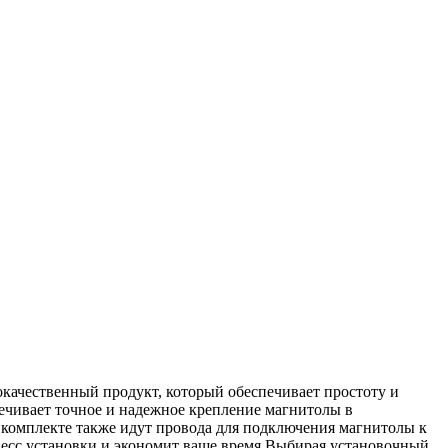
сококачественный продукт, который обеспечивает простоту и
печивает точное и надежное крепление магнитолы в
В комплекте также идут провода для подключения магнитолы к
оцесс установки и экономит ваше время.Выбирая установочный