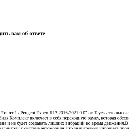
ить вам об ответе
ourer 1 / Peugeot Expert III 3 2016-2021 9.0" от Teyes - это вы
биля.Комплект включает в себя переходную рамку, которая обес
лена и не будет создавать лишних вибраций во время движения.
магнитолу к системе автомобиля, что значительно упрощает пр