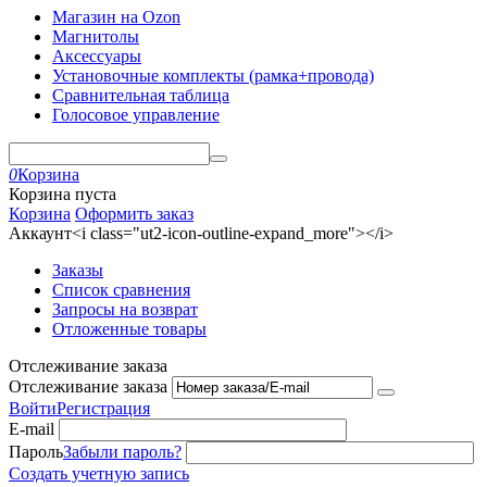
Магазин на Ozon
Магнитолы
Аксессуары
Установочные комплекты (рамка+провода)
Сравнительная таблица
Голосовое управление
0
Корзина
Корзина пуста
Корзина
Оформить заказ
Аккаунт<i class="ut2-icon-outline-expand_more"></i>
Заказы
Список сравнения
Запросы на возврат
Отложенные товары
Отслеживание заказа
Отслеживание заказа
Войти
Регистрация
E-mail
Пароль
Забыли пароль?
Создать учетную запись