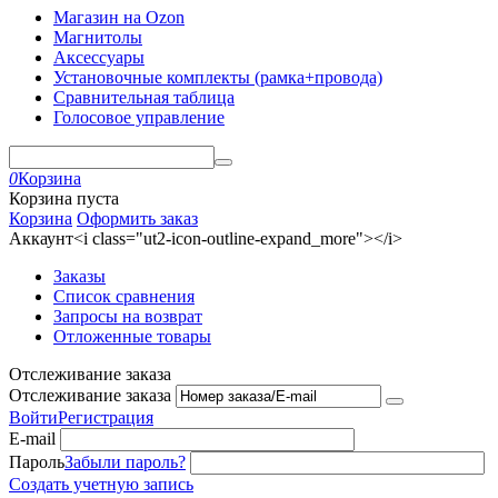
Магазин на Ozon
Магнитолы
Аксессуары
Установочные комплекты (рамка+провода)
Сравнительная таблица
Голосовое управление
0
Корзина
Корзина пуста
Корзина
Оформить заказ
Аккаунт<i class="ut2-icon-outline-expand_more"></i>
Заказы
Список сравнения
Запросы на возврат
Отложенные товары
Отслеживание заказа
Отслеживание заказа
Войти
Регистрация
E-mail
Пароль
Забыли пароль?
Создать учетную запись