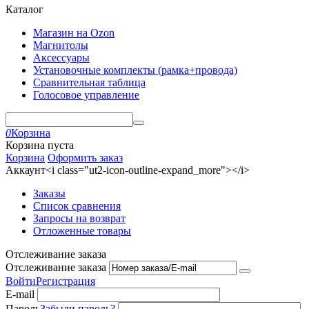
Каталог
Магазин на Ozon
Магнитолы
Аксессуары
Установочные комплекты (рамка+провода)
Сравнительная таблица
Голосовое управление
0
Корзина
Корзина пуста
Корзина
Оформить заказ
Аккаунт<i class="ut2-icon-outline-expand_more"></i>
Заказы
Список сравнения
Запросы на возврат
Отложенные товары
Отслеживание заказа
Отслеживание заказа
Войти
Регистрация
E-mail
Пароль
Забыли пароль?