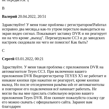
В
Валерий
20.04.2022, 20:51
Здравствуйте! У меня тоже проблема с регистратором!Работал
исправно два месяца,а как-то утром перестало выводиться на
экран видео сигнал. Показывает заставку DVR и ни реагирует
ни на что кроме „выход". Перезагружали СС3 и до заводских
настроек скидовали ни чего не помогло! Как быть?
С
Сергей
03.01.2022, 00:21
Здраствуйте. У меня такая проблема с приложением DVR на
автомагнитоле Teyes CC3. При включении вашего
приложения DVR Видеорегистратор TEYES X5 не работает и
никакие кнопки при нажатии не реагирует, кроме кнопки
выход. Но после отсоеденения разьёма usb от автомагнитолы
и повторное его подключения всё начинает работать. Не
могли бы вы мне прислать стабильную версию вашего
приложения Teyes DVR. Или скиньте пожалуйста ссылку где
его можно скачать с официального сайта. Заранее вам
благодарен