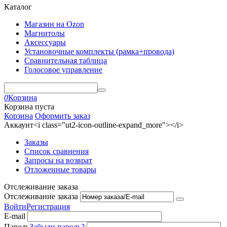
Каталог
Магазин на Ozon
Магнитолы
Аксессуары
Установочные комплекты (рамка+провода)
Сравнительная таблица
Голосовое управление
0
Корзина
Корзина пуста
Корзина
Оформить заказ
Аккаунт<i class="ut2-icon-outline-expand_more"></i>
Заказы
Список сравнения
Запросы на возврат
Отложенные товары
Отслеживание заказа
Отслеживание заказа
Войти
Регистрация
E-mail
Пароль
Забыли пароль?