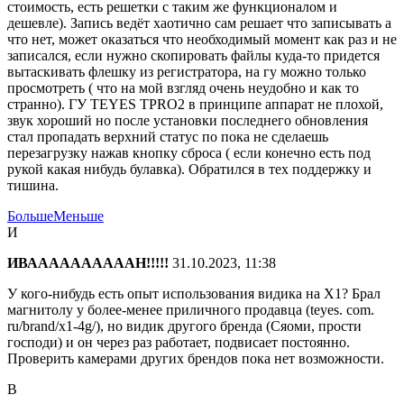
стоимость, есть решетки с таким же функционалом и
дешевле). Запись ведёт хаотично сам решает что записывать а
что нет, может оказаться что необходимый момент как раз и не
записался, если нужно скопировать файлы куда-то придется
вытаскивать флешку из регистратора, на гу можно только
просмотреть ( что на мой взгляд очень неудобно и как то
странно). ГУ TEYES TPRO2 в принципе аппарат не плохой,
звук хороший но после установки последнего обновления
стал пропадать верхний статус по пока не сделаешь
перезагрузку нажав кнопку сброса ( если конечно есть под
рукой какая нибудь булавка). Обратился в тех поддержку и
тишина.
Больше
Меньше
И
ИВААААААААААН!!!!!
31.10.2023, 11:38
У кого-нибудь есть опыт использования видика на X1? Брал
магнитолу у более-менее приличного продавца (teyes. com.
ru/brand/x1-4g/), но видик другого бренда (Сяоми, прости
господи) и он через раз работает, подвисает постоянно.
Проверить камерами других брендов пока нет возможности.
В