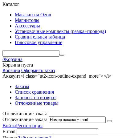
Каталог
Магазин на Ozon
Магнитолы
Аксессуары
Установочные комплекты (рамка+провода)
Сравнительная таблица
Голосовое управление
0
Корзина
Корзина пуста
Корзина
Оформить заказ
Аккаунт<i class="ut2-icon-outline-expand_more"></i>
Заказы
Список сравнения
Запросы на возврат
Отложенные товары
Отслеживание заказа
Отслеживание заказа
Войти
Регистрация
E-mail
Пароль
Забыли пароль?