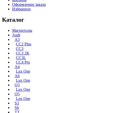
Оформление заказа
Избранное
Каталог
Магнитолы
Audi
A3
CC2 Plus
CC3
CC3 2K
CC3L
CC4 Pro
A4
Lux One
A6
Lux One
Q3
Lux One
Q5
Lux One
S3
S6
TT