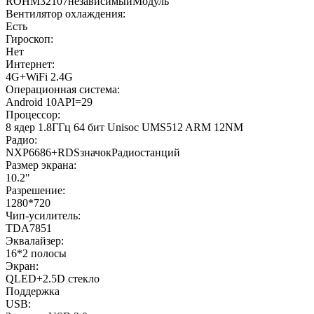
ROHM32107независимыйМодуль
Вентилятор охлаждения:
Есть
Гироскоп:
Нет
Интернет:
4G+WiFi 2.4G
Операционная система:
Android 10API=29
Процессор:
8 ядер 1.8ГГц 64 бит Unisoc UMS512 ARM 12NM
Радио:
NXP6686+RDSзначокРадиостанций
Размер экрана:
10.2"
Разрешение:
1280*720
Чип-усилитель:
TDA7851
Эквалайзер:
16*2 полосы
Экран:
QLED+2.5D стекло
Поддержка
USB: