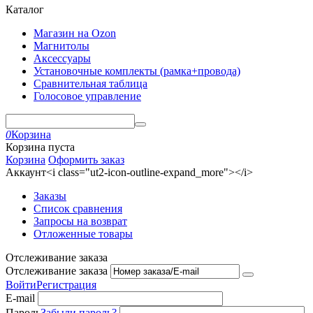
Каталог
Магазин на Ozon
Магнитолы
Аксессуары
Установочные комплекты (рамка+провода)
Сравнительная таблица
Голосовое управление
0
Корзина
Корзина пуста
Корзина
Оформить заказ
Аккаунт<i class="ut2-icon-outline-expand_more"></i>
Заказы
Список сравнения
Запросы на возврат
Отложенные товары
Отслеживание заказа
Отслеживание заказа
Войти
Регистрация
E-mail
Пароль
Забыли пароль?