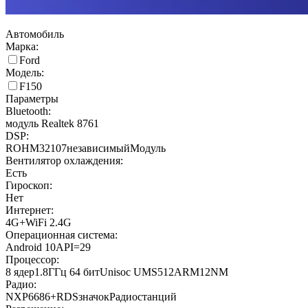
Автомобиль
Марка:
Ford
Модель:
F150
Параметры
Bluetooth:
модуль Realtek 8761
DSP:
ROHM32107независимыйМодуль
Вентилятор охлаждения:
Есть
Гироскоп:
Нет
Интернет:
4G+WiFi 2.4G
Операционная система:
Android 10API=29
Процессор:
8 ядер1.8ГГц 64 битUnisoc UMS512ARM12NM
Радио:
NXP6686+RDSзначокРадиостанций