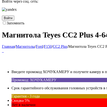
Войти через соц. сеть:
Войти
Запомнить
Магнитола Teyes CC2 Plus 4-64
Главная
/
Магнитолы
/
Ford
/
F150
/
CC2 Plus
/
Магнитола Teyes CC2 Pl
Введите промокод ХОЧУКАМЕРУ и получите камеру в под
Промокод: ХОЧУКАМЕРУ
Срок гарантийного обслуживания головных устройств в м
Гарантия - 3 года
Скидка 5%
Нет в наличии