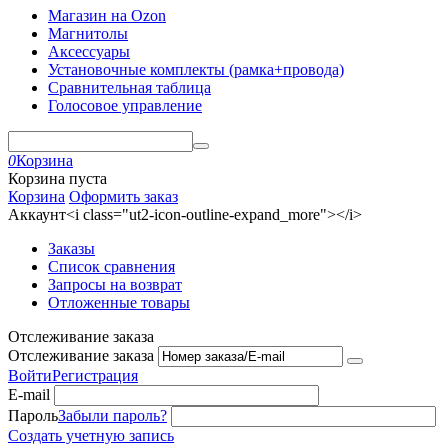
Магазин на Ozon
Магнитолы
Аксессуары
Установочные комплекты (рамка+провода)
Сравнительная таблица
Голосовое управление
0
Корзина
Корзина пуста
Корзина
Оформить заказ
Аккаунт<i class="ut2-icon-outline-expand_more"></i>
Заказы
Список сравнения
Запросы на возврат
Отложенные товары
Отслеживание заказа
Отслеживание заказа
Войти
Регистрация
E-mail
Пароль
Забыли пароль?
Создать учетную запись