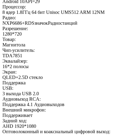
Android 10API=29
Процессор:
8 ядер 1.8ГГц 64 бит Unisoc UMS512 ARM 12NM
Радио:
NXP6686+RDSзначокРадиостанций
Разрешение:
1280*720
Товар:
Магнитола
Чип-усилитель:
TDA7851
Эквалайзер:
16*2 полосы
Экран:
QLED+2.5D стекло
Поддержка
USB:
3 выхода USB 2.0
Аудиовыход RCA:
Поддержка 4.1 Аудиовыходов
Внешний микрофон:
Поддерживает
Задний ход:
AHD 1920*1080
Оптоволоконный и коаксиальный цифровой выход: