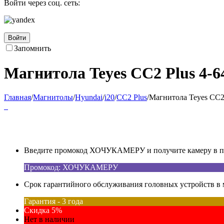
Войти через соц. сеть:
Войти
Запомнить
Магнитола Teyes CC2 Plus 4-64
Главная
/
Магнитолы
/
Hyundai
/
i20
/
CC2 Plus
/
Магнитола Teyes CC2 P
Введите промокод ХОЧУКАМЕРУ и получите камеру в под
Промокод: ХОЧУКАМЕРУ
Срок гарантийного обслуживания головных устройств в м
Гарантия - 3 года
Скидка 5%
Нет в наличии