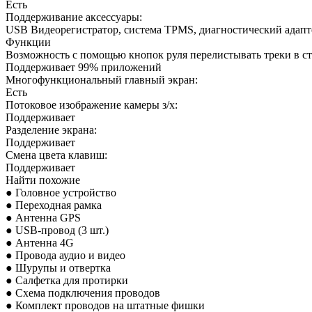
Есть
Поддерживание аксессуары:
USB Видеорегистратор, система TPMS, диагностический адап
Функции
Возможность с помощью кнопок руля перелистывать треки в с
Поддерживает 99% приложений
Многофункциональный главный экран:
Есть
Потоковое изображение камеры з/х:
Поддерживает
Разделение экрана:
Поддерживает
Смена цвета клавиш:
Поддерживает
Найти похожие
● Головное устройство
● Переходная рамка
● Антенна GPS
● USB-провод (3 шт.)
● Антенна 4G
● Провода аудио и видео
● Шурупы и отвертка
● Салфетка для протирки
● Схема подключения проводов
● Комплект проводов на штатные фишки