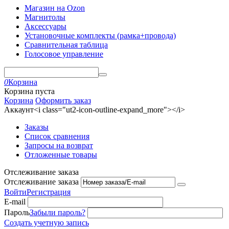
Магазин на Ozon
Магнитолы
Аксессуары
Установочные комплекты (рамка+провода)
Сравнительная таблица
Голосовое управление
0
Корзина
Корзина пуста
Корзина
Оформить заказ
Аккаунт<i class="ut2-icon-outline-expand_more"></i>
Заказы
Список сравнения
Запросы на возврат
Отложенные товары
Отслеживание заказа
Отслеживание заказа
Войти
Регистрация
E-mail
Пароль
Забыли пароль?
Создать учетную запись