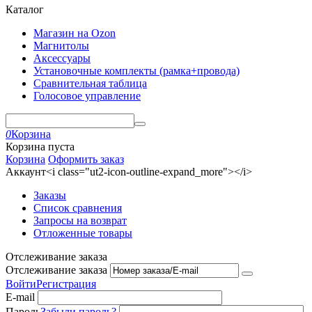
Каталог
Магазин на Ozon
Магнитолы
Аксессуары
Установочные комплекты (рамка+провода)
Сравнительная таблица
Голосовое управление
0
Корзина
Корзина пуста
Корзина
Оформить заказ
Аккаунт<i class="ut2-icon-outline-expand_more"></i>
Заказы
Список сравнения
Запросы на возврат
Отложенные товары
Отслеживание заказа
Отслеживание заказа
Войти
Регистрация
E-mail
Пароль
Забыли пароль?