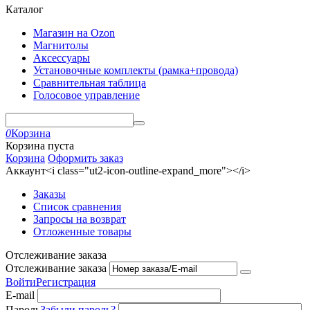
Каталог
Магазин на Ozon
Магнитолы
Аксессуары
Установочные комплекты (рамка+провода)
Сравнительная таблица
Голосовое управление
0
Корзина
Корзина пуста
Корзина
Оформить заказ
Аккаунт<i class="ut2-icon-outline-expand_more"></i>
Заказы
Список сравнения
Запросы на возврат
Отложенные товары
Отслеживание заказа
Отслеживание заказа
Войти
Регистрация
E-mail
Пароль
Забыли пароль?