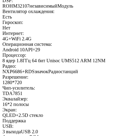
DSP:
ROHM32107независимыйМодуль
Вентилятор охлаждения:
Есть
Гироскоп:
Нет
Интернет:
4G+WiFi 2.4G
Операционная система:
Android 10API=29
Процессор:
8 ядер 1.8ГГц 64 бит Unisoc UMS512 ARM 12NM
Радио:
NXP6686+RDSзначокРадиостанций
Разрешение:
1280*720
Чип-усилитель:
TDA7851
Эквалайзер:
16*2 полосы
Экран:
QLED+2.5D стекло
Поддержка
USB:
3 выходаUSB 2.0