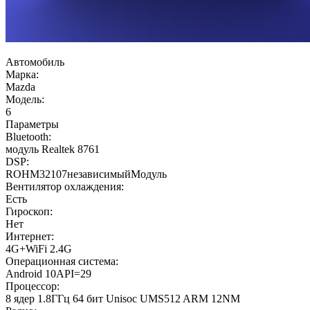
Автомобиль
Марка:
Mazda
Модель:
6
Параметры
Bluetooth:
модуль Realtek 8761
DSP:
ROHM32107независимыйМодуль
Вентилятор охлаждения:
Есть
Гироскоп:
Нет
Интернет:
4G+WiFi 2.4G
Операционная система:
Android 10API=29
Процессор:
8 ядер 1.8ГГц 64 бит Unisoc UMS512 ARM 12NM