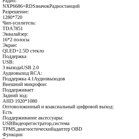
Радио:
NXP6686+RDSзначокРадиостанций
Разрешение:
1280*720
Чип-усилитель:
TDA7851
Эквалайзер:
16*2 полосы
Экран:
QLED+2.5D стекло
Поддержка
USB:
3 выходаUSB 2.0
Аудиовыход RCA:
Поддержка 4.1Аудиовыходов
Внешний микрофон:
Поддерживает
Задний ход:
AHD 1920*1080
Оптоволоконный и коаксиальный цифровой выход:
Есть
Поддерживание аксессуары:
USBВидеорегистратор,система
TPMS,диагностическийадаптер OBD
Функции