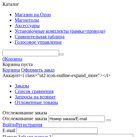
Каталог
Магазин на Ozon
Магнитолы
Аксессуары
Установочные комплекты (рамка+провода)
Сравнительная таблица
Голосовое управление
0
Корзина
Корзина пуста
Корзина
Оформить заказ
Аккаунт<i class="ut2-icon-outline-expand_more"></i>
Заказы
Список сравнения
Запросы на возврат
Отложенные товары
Отслеживание заказа
Отслеживание заказа
Войти
Регистрация
E-mail
Пароль
Забыли пароль?