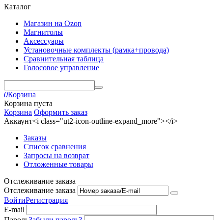
Каталог
Магазин на Ozon
Магнитолы
Аксессуары
Установочные комплекты (рамка+провода)
Сравнительная таблица
Голосовое управление
0
Корзина
Корзина пуста
Корзина
Оформить заказ
Аккаунт<i class="ut2-icon-outline-expand_more"></i>
Заказы
Список сравнения
Запросы на возврат
Отложенные товары
Отслеживание заказа
Отслеживание заказа
Войти
Регистрация
E-mail
Пароль
Забыли пароль?