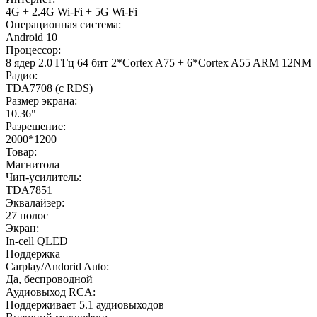
4G + 2.4G Wi-Fi + 5G Wi-Fi
Операционная система:
Android 10
Процессор:
8 ядер 2.0 ГГц 64 бит 2*Cortex A75 + 6*Cortex A55 ARM 12NM
Радио:
TDA7708 (с RDS)
Размер экрана:
10.36"
Разрешение:
2000*1200
Товар:
Магнитола
Чип-усилитель:
TDA7851
Эквалайзер:
27 полос
Экран:
In-cell QLED
Поддержка
Carplay/Andorid Auto:
Да, беспроводной
Аудиовыход RCA:
Поддерживает 5.1 аудиовыходов