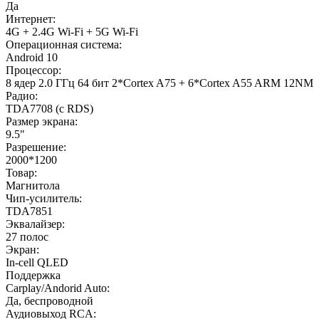
Да
Интернет:
4G + 2.4G Wi-Fi + 5G Wi-Fi
Операционная система:
Android 10
Процессор:
8 ядер 2.0 ГГц 64 бит 2*Cortex A75 + 6*Cortex A55 ARM 12NM
Радио:
TDA7708 (с RDS)
Размер экрана:
9.5"
Разрешение:
2000*1200
Товар:
Магнитола
Чип-усилитель:
TDA7851
Эквалайзер:
27 полос
Экран:
In-cell QLED
Поддержка
Carplay/Andorid Auto:
Да, беспроводной
Аудиовыход RCA: