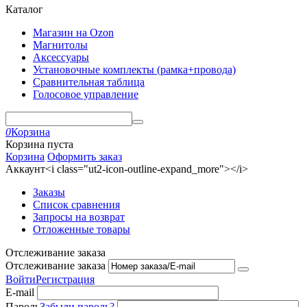
Каталог
Магазин на Ozon
Магнитолы
Аксессуары
Установочные комплекты (рамка+провода)
Сравнительная таблица
Голосовое управление
0
Корзина
Корзина пуста
Корзина
Оформить заказ
Аккаунт<i class="ut2-icon-outline-expand_more"></i>
Заказы
Список сравнения
Запросы на возврат
Отложенные товары
Отслеживание заказа
Отслеживание заказа
Войти
Регистрация
E-mail
Пароль
Забыли пароль?