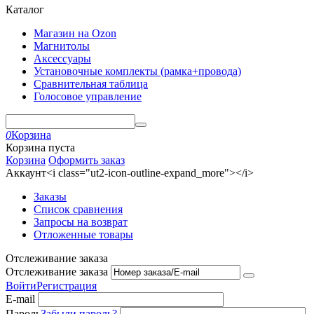
Каталог
Магазин на Ozon
Магнитолы
Аксессуары
Установочные комплекты (рамка+провода)
Сравнительная таблица
Голосовое управление
0
Корзина
Корзина пуста
Корзина
Оформить заказ
Аккаунт<i class="ut2-icon-outline-expand_more"></i>
Заказы
Список сравнения
Запросы на возврат
Отложенные товары
Отслеживание заказа
Отслеживание заказа
Войти
Регистрация
E-mail
Пароль
Забыли пароль?