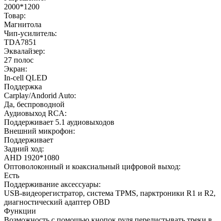
2000*1200
Товар:
Магнитола
Чип-усилитель:
TDA7851
Эквалайзер:
27 полос
Экран:
In-cell QLED
Поддержка
Carplay/Andorid Auto:
Да, беспроводной
Аудиовыход RCA:
Поддерживает 5.1 аудиовыходов
Внешний микрофон:
Поддерживает
Задний ход:
AHD 1920*1080
Оптоволоконный и коаксиальный цифровой выход:
Есть
Поддерживание аксессуары:
USB-видеорегистратор, система TPMS, парктроники R1 и R2,
диагностический адаптер OBD
Функции
Возможность с помощью кнопок руля перелистывать треки в