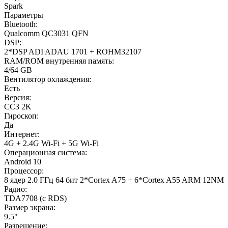
Spark
Параметры
Bluetooth:
Qualcomm QC3031 QFN
DSP:
2*DSP ADI ADAU 1701 + ROHM32107
RAM/ROM внутренняя память:
4/64 GB
Вентилятор охлаждения:
Есть
Версия:
CC3 2K
Гироскоп:
Да
Интернет:
4G + 2.4G Wi-Fi + 5G Wi-Fi
Операционная система:
Android 10
Процессор:
8 ядер 2.0 ГГц 64 бит 2*Cortex A75 + 6*Cortex A55 ARM 12NM
Радио:
TDA7708 (с RDS)
Размер экрана:
9.5"
Разрешение: