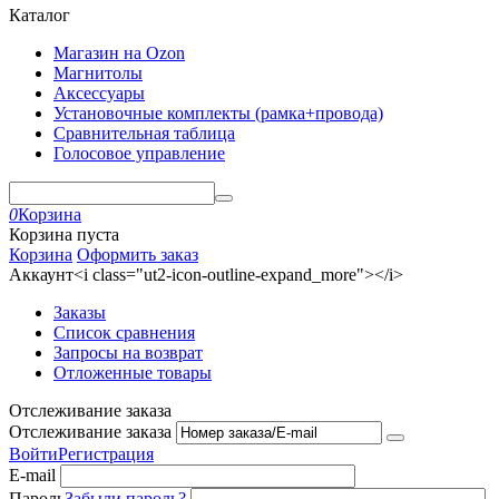
Каталог
Магазин на Ozon
Магнитолы
Аксессуары
Установочные комплекты (рамка+провода)
Сравнительная таблица
Голосовое управление
0
Корзина
Корзина пуста
Корзина
Оформить заказ
Аккаунт<i class="ut2-icon-outline-expand_more"></i>
Заказы
Список сравнения
Запросы на возврат
Отложенные товары
Отслеживание заказа
Отслеживание заказа
Войти
Регистрация
E-mail
Пароль
Забыли пароль?