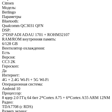
Citroen
Модель:
Berlingo
Параметры
Bluetooth:
Qualcomm QC3031 QFN
DSP:
2*DSP ADI ADAU 1701 + ROHM32107
RAM/ROM внутренняя память:
6/128 GB
Вентилятор охлаждения:
Есть
Версия:
CC3 2K
Гироскоп:
Да
Интернет:
4G + 2.4G Wi-Fi + 5G Wi-Fi
Операционная система:
Android 10
Процессор:
8 ядер 2.0 ГГц 64 бит 2*Cortex A75 + 6*Cortex A55 ARM 12NM
Радио:
TDA7708 (с RDS)
Размер экрана: