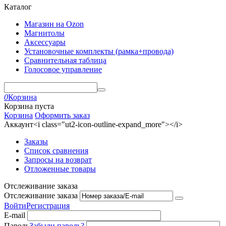
Каталог
Магазин на Ozon
Магнитолы
Аксессуары
Установочные комплекты (рамка+провода)
Сравнительная таблица
Голосовое управление
0
Корзина
Корзина пуста
Корзина
Оформить заказ
Аккаунт<i class="ut2-icon-outline-expand_more"></i>
Заказы
Список сравнения
Запросы на возврат
Отложенные товары
Отслеживание заказа
Отслеживание заказа
Войти
Регистрация
E-mail
Пароль
Забыли пароль?