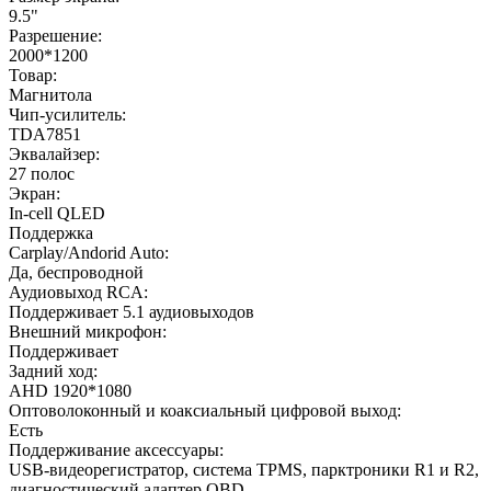
9.5"
Разрешение:
2000*1200
Товар:
Магнитола
Чип-усилитель:
TDA7851
Эквалайзер:
27 полос
Экран:
In-cell QLED
Поддержка
Carplay/Andorid Auto:
Да, беспроводной
Аудиовыход RCA:
Поддерживает 5.1 аудиовыходов
Внешний микрофон:
Поддерживает
Задний ход:
AHD 1920*1080
Оптоволоконный и коаксиальный цифровой выход:
Есть
Поддерживание аксессуары:
USB-видеорегистратор, система TPMS, парктроники R1 и R2,
диагностический адаптер OBD