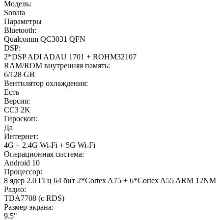
Модель:
Sonata
Параметры
Bluetooth:
Qualcomm QC3031 QFN
DSP:
2*DSP ADI ADAU 1701 + ROHM32107
RAM/ROM внутренняя память:
6/128 GB
Вентилятор охлаждения:
Есть
Версия:
CC3 2K
Гироскоп:
Да
Интернет:
4G + 2.4G Wi-Fi + 5G Wi-Fi
Операционная система:
Android 10
Процессор:
8 ядер 2.0 ГГц 64 бит 2*Cortex A75 + 6*Cortex A55 ARM 12NM
Радио:
TDA7708 (с RDS)
Размер экрана:
9.5"