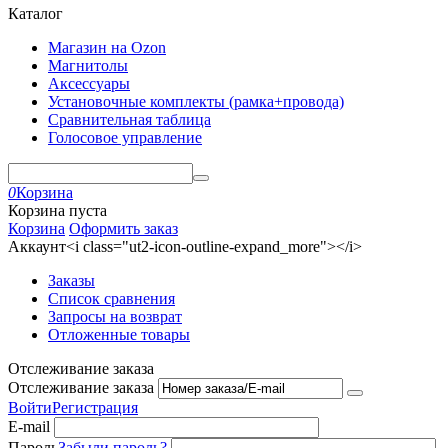
Каталог
Магазин на Ozon
Магнитолы
Аксессуары
Установочные комплекты (рамка+провода)
Сравнительная таблица
Голосовое управление
0
Корзина
Корзина пуста
Корзина
Оформить заказ
Аккаунт<i class="ut2-icon-outline-expand_more"></i>
Заказы
Список сравнения
Запросы на возврат
Отложенные товары
Отслеживание заказа
Отслеживание заказа
Войти
Регистрация
E-mail
Пароль
Забыли пароль?