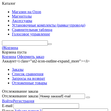
Каталог
Магазин на Ozon
Магнитолы
Аксессуары
Установочные комплекты (рамка+провода)
Сравнительная таблица
Голосовое управление
0
Корзина
Корзина пуста
Корзина
Оформить заказ
Аккаунт<i class="ut2-icon-outline-expand_more"></i>
Заказы
Список сравнения
Запросы на возврат
Отложенные товары
Отслеживание заказа
Отслеживание заказа
Войти
Регистрация
E-mail
Пароль
Забыли пароль?