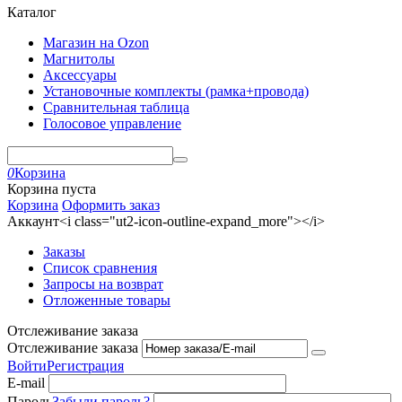
Каталог
Магазин на Ozon
Магнитолы
Аксессуары
Установочные комплекты (рамка+провода)
Сравнительная таблица
Голосовое управление
0
Корзина
Корзина пуста
Корзина
Оформить заказ
Аккаунт<i class="ut2-icon-outline-expand_more"></i>
Заказы
Список сравнения
Запросы на возврат
Отложенные товары
Отслеживание заказа
Отслеживание заказа
Войти
Регистрация
E-mail
Пароль
Забыли пароль?