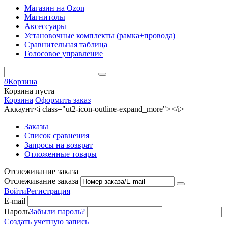
Магазин на Ozon
Магнитолы
Аксессуары
Установочные комплекты (рамка+провода)
Сравнительная таблица
Голосовое управление
0
Корзина
Корзина пуста
Корзина
Оформить заказ
Аккаунт<i class="ut2-icon-outline-expand_more"></i>
Заказы
Список сравнения
Запросы на возврат
Отложенные товары
Отслеживание заказа
Отслеживание заказа
Войти
Регистрация
E-mail
Пароль
Забыли пароль?
Создать учетную запись