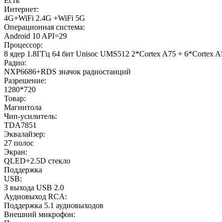
Есть
Интернет:
4G+WiFi 2.4G +WiFi 5G
Операционная система:
Android 10 API=29
Процессор:
8 ядер 1.8ГГц 64 бит Unisoc UMS512 2*Cortex A75 + 6*Corte
Радио:
NXP6686+RDS значок радиостанций
Разрешение:
1280*720
Товар:
Магнитола
Чип-усилитель:
TDA7851
Эквалайзер:
27 полос
Экран:
QLED+2.5D стекло
Поддержка
USB:
3 выхода USB 2.0
Аудиовыход RCA:
Поддержка 5.1 аудиовыходов
Внешний микрофон: