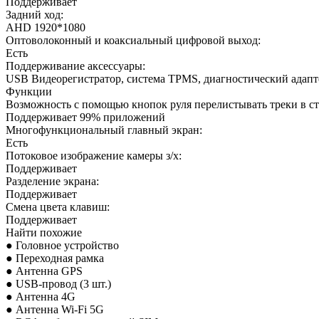
Поддерживает
Задний ход:
AHD 1920*1080
Оптоволоконный и коаксиальный цифровой выход:
Есть
Поддерживание аксессуары:
USB Видеорегистратор, система TPMS, диагностический адап
Функции
Возможность с помощью кнопок руля перелистывать треки в с
Поддерживает 99% приложений
Многофункциональный главный экран:
Есть
Потоковое изображение камеры з/х:
Поддерживает
Разделение экрана:
Поддерживает
Смена цвета клавиш:
Поддерживает
Найти похожие
● Головное устройство
● Переходная рамка
● Антенна GPS
● USB-провод (3 шт.)
● Антенна 4G
● Антенна Wi-Fi 5G