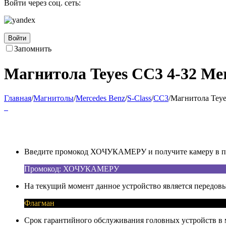
Войти через соц. сеть:
Войти
Запомнить
Магнитола Teyes CC3 4-32 Mer
Главная
/
Магнитолы
/
Mercedes Benz
/
S-Class
/
CC3
/
Магнитола Teye
Введите промокод ХОЧУКАМЕРУ и получите камеру в под
Промокод: ХОЧУКАМЕРУ
На текущий момент данное устройство является передовы
Флагман
Срок гарантийного обслуживания головных устройств в м