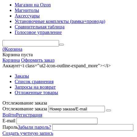
Магазин на Ozon
Магнитолы
Аксессуары
Установочные комплекты (рамка+провода)
Сравнительная таблица
Голосовое управление
0
Корзина
Корзина пуста
Корзина
Оформить заказ
Аккаунт<i class="ut2-icon-outline-expand_more"></i>
Заказы
Список сравнения
Запросы на возврат
Отложенные товары
Отслеживание заказа
Отслеживание заказа
Войти
Регистрация
E-mail
Пароль
Забыли пароль?
Создать учетную запись