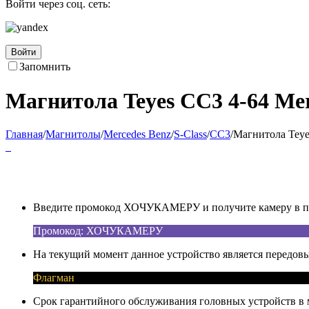
Войти через соц. сеть:
Войти
Запомнить
Магнитола Teyes CC3 4-64 Mer
Главная
/
Магнитолы
/
Mercedes Benz
/
S-Class
/
CC3
/
Магнитола Teye
Введите промокод ХОЧУКАМЕРУ и получите камеру в под
Промокод: ХОЧУКАМЕРУ
На текущий момент данное устройство является передовы
Флагман
Срок гарантийного обслуживания головных устройств в м