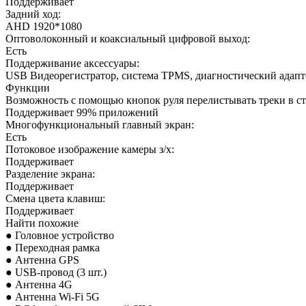
Поддерживает
Задний ход:
AHD 1920*1080
Оптоволоконный и коаксиальный цифровой выход:
Есть
Поддерживание аксессуары:
USB Видеорегистратор, система TPMS, диагностический адап
Функции
Возможность с помощью кнопок руля перелистывать треки в с
Поддерживает 99% приложений
Многофункциональный главный экран:
Есть
Потоковое изображение камеры з/х:
Поддерживает
Разделение экрана:
Поддерживает
Смена цвета клавиш:
Поддерживает
Найти похожие
● Головное устройство
● Переходная рамка
● Антенна GPS
● USB-провод (3 шт.)
● Антенна 4G
● Антенна Wi-Fi 5G