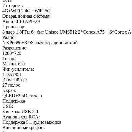
Есть
Интернет:
4G+WiFi 2.4G +WiFi 5G
Операционная система:
Android 10 API=29
Процессор:
8 ядер 1.8ГГц 64 бит Unisoc UMS512 2*Cortex A75 + 6*Corte
Радио:
NXP6686+RDS значок радиостанций
Разрешение:
1280*720
Товар:
Магнитола
Чип-усилитель:
TDA7851
Эквалайзер:
27 полос
Экран:
QLED+2.5D стекло
Поддержка
USB:
3 выхода USB 2.0
Аудиовыход RCA:
Поддержка 5.1 аудиовыходов
Внешний микрофон: