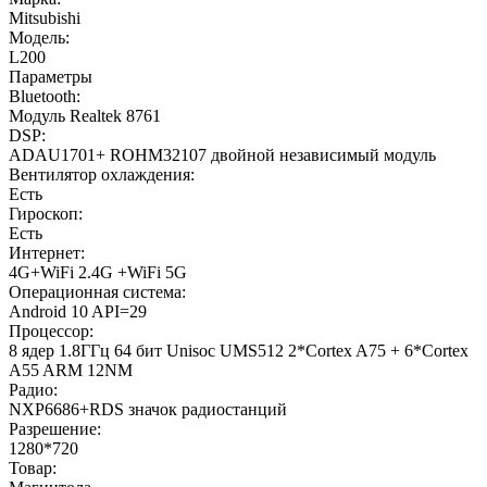
Mitsubishi
Модель:
L200
Параметры
Bluetooth:
Модуль Realtek 8761
DSP:
ADAU1701+ ROHM32107 двойной независимый модуль
Вентилятор охлаждения:
Есть
Гироскоп:
Есть
Интернет:
4G+WiFi 2.4G +WiFi 5G
Операционная система:
Android 10 API=29
Процессор:
8 ядер 1.8ГГц 64 бит Unisoc UMS512 2*Cortex A75 + 6*Cortex
A55 ARM 12NM
Радио:
NXP6686+RDS значок радиостанций
Разрешение:
1280*720
Товар: