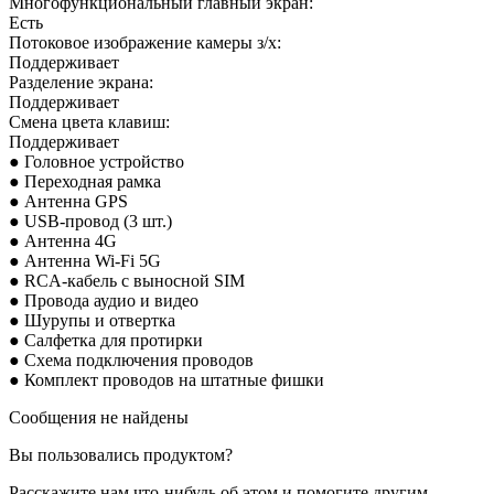
Многофункциональный главный экран:
Есть
Потоковое изображение камеры з/х:
Поддерживает
Разделение экрана:
Поддерживает
Смена цвета клавиш:
Поддерживает
● Головное устройство
● Переходная рамка
● Антенна GPS
● USB-провод (3 шт.)
● Антенна 4G
● Антенна Wi-Fi 5G
● RCA-кабель с выносной SIM
● Провода аудио и
видео
● Шурупы и отвертка
● Салфетка для протирки
● Схема подключения проводов
● Комплект проводов на штатные фишки
Сообщения не найдены
Вы пользовались продуктом?
Расскажите нам что-нибудь об этом и помогите другим