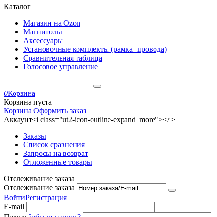
Каталог
Магазин на Ozon
Магнитолы
Аксессуары
Установочные комплекты (рамка+провода)
Сравнительная таблица
Голосовое управление
0
Корзина
Корзина пуста
Корзина
Оформить заказ
Аккаунт<i class="ut2-icon-outline-expand_more"></i>
Заказы
Список сравнения
Запросы на возврат
Отложенные товары
Отслеживание заказа
Отслеживание заказа
Войти
Регистрация
E-mail
Пароль
Забыли пароль?